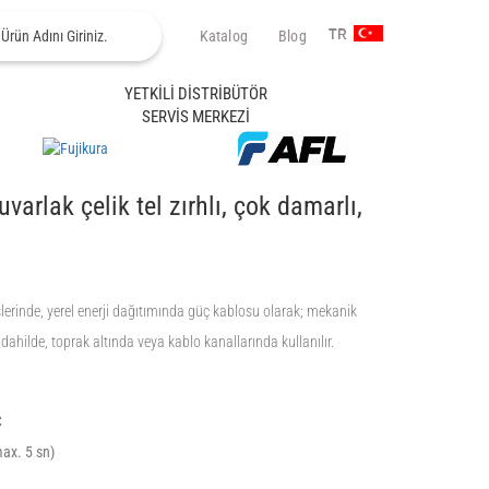
Katalog
Blog
TR
YETKİLİ DİSTRİBÜTÖR
SERVİS MERKEZİ
uvarlak çelik tel zırhlı, çok damarlı,
slerinde, yerel enerji dağıtımında güç kablosu olarak; mekanik
 dahilde, toprak altında veya kablo kanallarında kullanılır.
C
ax. 5 sn)