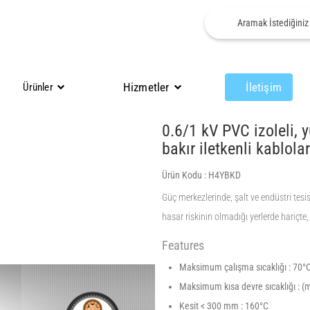
Hizmetler
İletişim
Ürünler
0.6/1 kV PVC izoleli, y
bakır iletkenli kablolar
Ürün Kodu :
H4YBKD
Güç merkezlerinde, şalt ve endüstri tesi
hasar riskinin olmadığı yerlerde hariçte,
Features
Maksimum çalışma sıcaklığı : 70°
Maksimum kısa devre sıcaklığı : (m
Kesit < 300 mm : 160°C