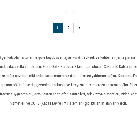
(current)
(current)
1
2
iğer kablolama türlerine göre büyük avantajları vardır. Yüksek ve kaliteli sinyal taşıması, 
landa sıkça kullanılmaktadır. Fiber Optik Kablolar 3 kısımdan oluşur: Çekirdek: Kablonun 
etilen ışığın çevresel etkilerden korunmasını ve dış etkilerden yalıtımını sağlar. Kaplama: 
n kaplama bölümü ise dış çevredeki mekanik ve kimyasal etmenlerden koruma sağlar. Fiber
nternet uygulamaları, ortak anten ve telefon santralleri, televizyon sistemleri, video ko
hizmetleri ve CCTV (Kapalı Devre TV sistemleri) gibi kullanım alanları vardır.