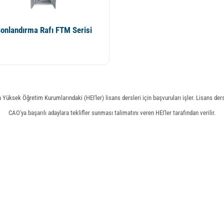
onlandırma Rafı FTM Serisi
Yüksek Öğretim Kurumlarındaki (HEI'ler) lisans dersleri için başvuruları işler. Lisans dersle
CAO'ya başarılı adaylara teklifler sunması talimatını veren HEI'ler tarafından verilir.