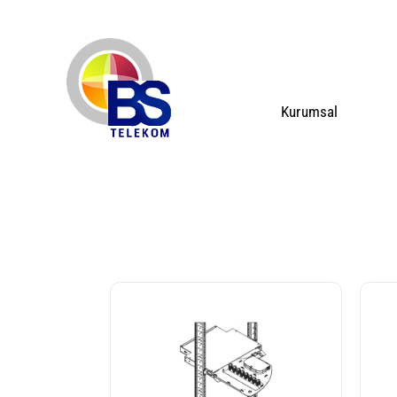
Kurumsal
Merkez Ofis Uygulamaları
Ana Sayfa
Telekomünikasyon
Optik 