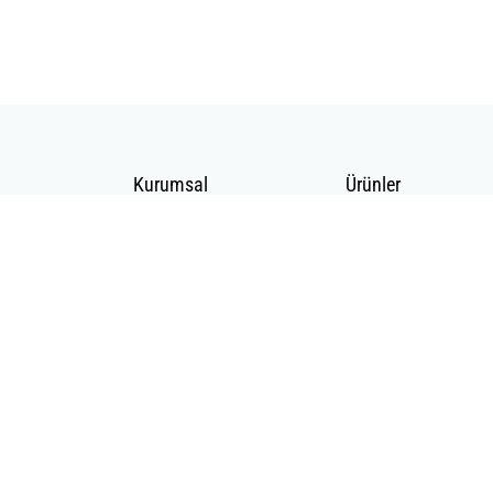
Kurumsal
Ürünler
Hakkımızda
Telekomünikasyon
Katalog
Enerji
Medikalde Fiber