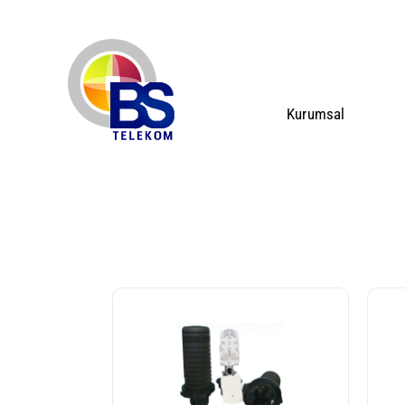
Kurumsal
Optik Ek Kutuları
Ana Sayfa
Telekomünikasyon
Optik 