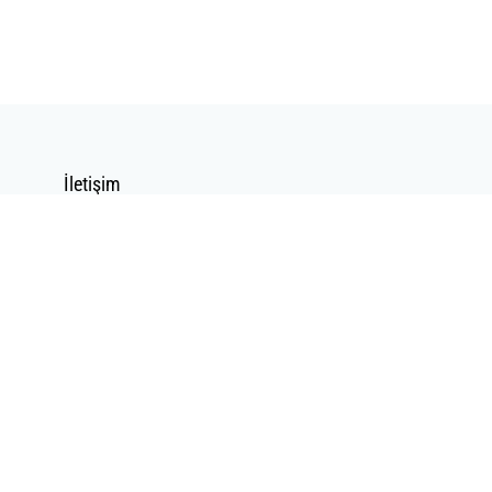
İletişim
İletişim Formu
Mail Gönder