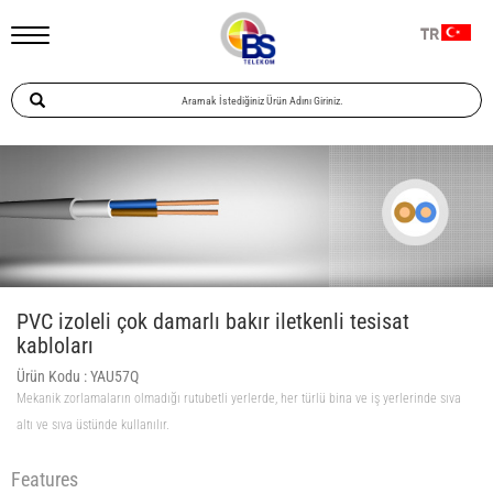
TR
PVC izoleli çok damarlı bakır iletkenli tesisat
kabloları
Ürün Kodu :
YAU57Q
Mekanik zorlamaların olmadığı rutubetli yerlerde, her türlü bina ve iş yerlerinde sıva
altı ve sıva üstünde kullanılır.
Features