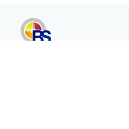
Erenköy Mah. İğdelidere Cad.
1494 Sk. No.12
Kayseri / TURKEY
Kurumsal
Ürünler
Hakkımızda
Telekomünikasyon
Katalog
Enerji
Medikalde Fiber