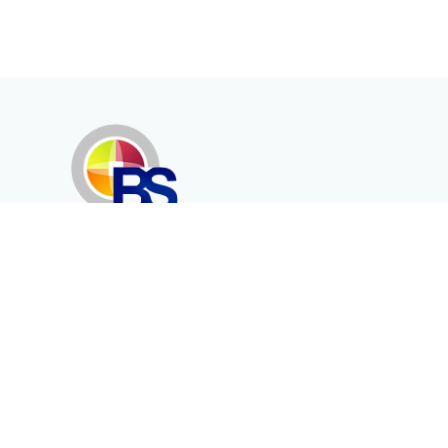
Erenköy Mah. İğdelidere Cad.
1494 Sk. No.12
Kayseri / TURKEY
Kurumsal
Ürünler
Hakkımızda
Telekomünikasyon
Katalog
Enerji