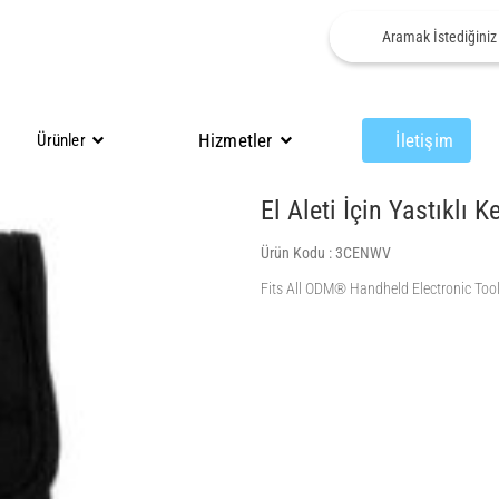
Hizmetler
İletişim
Ürünler
El Aleti İçin Yastıklı K
Ürün Kodu :
3CENWV
Fits All ODM® Handheld Electronic Too