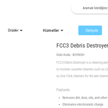
Hizmetler
İletişim
Ürünler
FCC3 Debris Destroye
Ürün Kodu :
BOYNOH
FCC3 Debris Destroyer is a cleaning pen 
to moisten cassette cleaners such as 
as One-Click cleaners for the wet clean
Features
Removes dirt, dust, oils, and other
Eliminates electrostatic charge