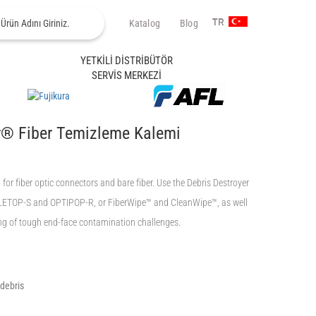
Katalog
Blog
TR
YETKİLİ DİSTRİBÜTÖR
SERVİS MERKEZİ
r® Fiber Temizleme Kalemi
for fiber optic connectors and bare fiber. Use the Debris Destroyer
CLETOP-S and OPTIPOP-R, or FiberWipe™ and CleanWipe™, as well
ing of tough end-face contamination challenges.
 debris