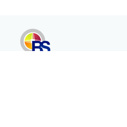
Erenköy Mah. İğdelidere Cad.
1494 Sk. No.12
Kayseri / TURKEY
Kurumsal
Ürünler
Hakkımızda
Telekomünikasyon
Katalog
Enerji
Medikalde Fiber