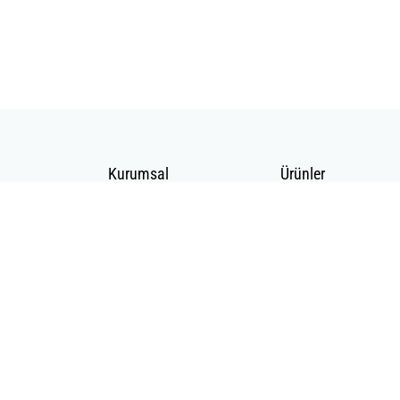
Kurumsal
Ürünler
Hakkımızda
Telekomünikasyon
Katalog
Enerji
Medikalde Fiber